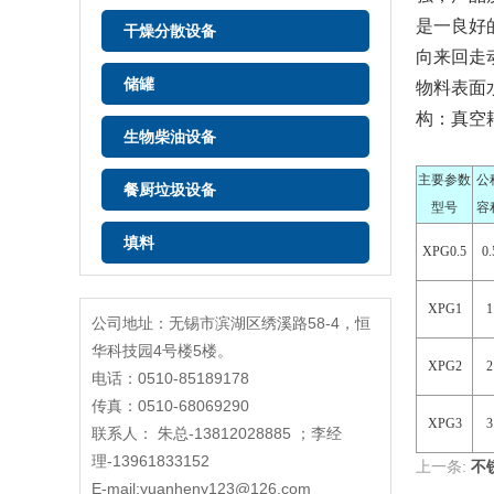
是一良好
干燥分散设备
向来回走
储罐
物料表面
构：真空
生物柴油设备
主要参数
公
餐厨垃圾设备
型号
容
填料
XPG0.5
0.
XPG1
1
公司地址：无锡市滨湖区绣溪路58-4，恒
华科技园4号楼5楼。
XPG2
2
电话：0510-85189178
传真：0510-68069290
XPG3
3
联系人： 朱总-13812028885 ；李经
理-13961833152
上一条:
不
E-mail:yuanheny123@126.com