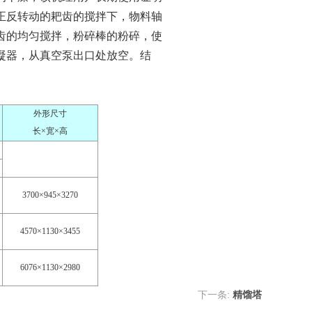
正反转动的耙齿的搅拌下，物料轴
齿的均匀搅拌，粉碎棒的粉碎，使
凝器，从真空泵出口处放空。结
外形尺寸
长×宽×高
3700×945×3270
4570×1130×3455
6076×1130×2980
下一条:
精馏塔