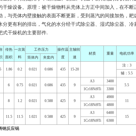
的干燥设备。原理：被干燥物料从壳体上方正中间加入，在不断
动，与壳体内壁接触的表面不断更新，受到蒸汽的间接加热，耙
水分更有利的排出，气化的水分经干式除尘器、湿式除尘器、冷
耙式干燥机的主要部件.
称
传热
一次装
工作压力
操作温
主轴转
材质
重量
电机功率
积
面积
料
度
速
筒体内
夹套内
注：3
5
1.86
0.2
0.021
0.686
435
15-20
辅：5.5
A3
3400
6
0.75
0.021
0.686
435
9
5.5
1Cr18Ni9Ti
3300
A3
4900
8
1.2
0.021
0.588
425
9
11
1Cr18Ni9Ti
4800
A3
6400
11.5
11.5
1.021
0.588
425
9
15
1Cr18Ni9Ti
6300
锈钢反应锅