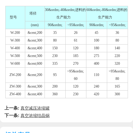
30
&ordm;
-40
&ordm;
进料的
60
&ordm;
-80
&ordm;
进料的
塔径
型号
生产能力
生产能力
(mm)
90
&ordm;
<95
&ordm;
90
&ordm;
<95
&ordm;
W-200
&cent;
200
35
26
45
36
W-300
&cent;
300
80
61
100
80
W-400
&cent;
400
150
120
180
140
W-500
&cent;
500
230
185
275
220
W-600
&cent;
600
335
270
400
320
>95
&ordm;
>95
&ordm;
ZW-200
&cent;
200
95
110
60
80
ZW-300
&cent;
300
200
120
240
165
ZW-400
&cent;
400
360
230
420
300
上一条:
真空减压浓缩罐
下一条:
真空浓缩结晶锅