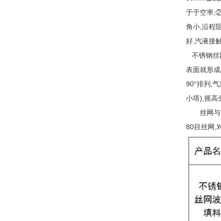
;
于于空率
,
角小
沿程
,
好
汽液接
不锈钢丝
表面就形成
90
,
°排列
气
),
小塔
摇高
丝网与
80
,
目丝网