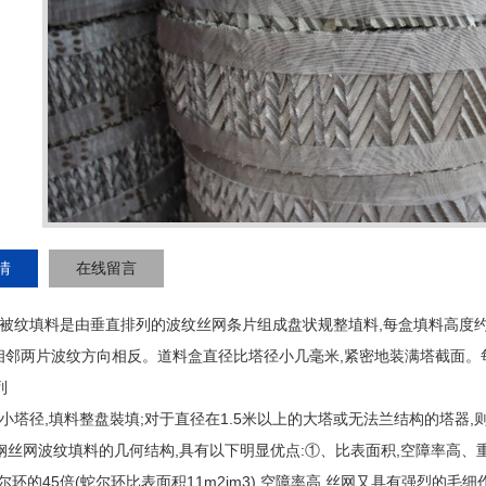
情
在线留言
,
被纹填料是由垂直排列的波纹丝网条片组成盘状规整埴料
每盒填料高度
,
相邻两片波纹方向相反。道料盒直径比塔径小几毫米
紧密地装满塔截面。
列
,
;
1.5
,
小塔径
填料整盘裝填
对于直径在
米以上的大塔或无法兰结构的塔器
,
:
,
钢丝网波纹填料的几何结构
具有以下明显优点
①、比表面积
空障率高、
45
(
11m2im3),
,
尔环的
倍
蛇尔环比表面积
空障率高
丝网又具有强烈的毛细