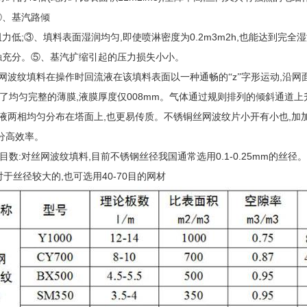
②、基汽路倾
;
,
0.2m3m2h,
阻力低
③、填料表面湿润均匀
即使喷淋密度为
也能达到完全湿
触充分。⑤、基汽扩缩引起的压力损失小小。
z
,
网波纹填料在操作时回流液在该填料表面以一种通畅的“
”字形运动
沿网
,
008mm
了均匀完整的薄膜
液膜厚度仅
。气体通过规则排列的倾斜通道上
,
,
液两相均匀分布在塔面上
也更易传质。不锈铜丝网波纹片小开有小也
加
分高效率。
:
,
0.1-0.25mm
目数
对丝网波纹填料
目前不锈钢丝径我国通常选用
的丝径。
,
40-70
对于丝径较大的
也可选用
目的网材