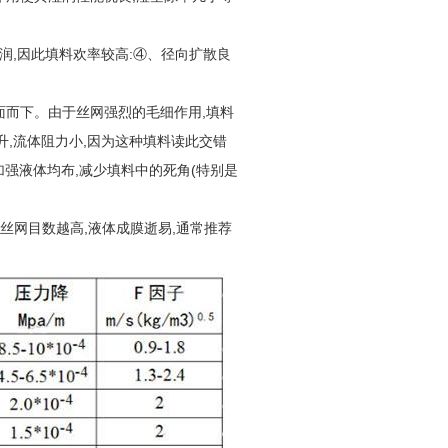
,
:
润
因此填料欢率较高
④、径向扩散良
,
面而下。由于丝网强烈的毛细作用
填料
,
,
升
流体阻力小
因为这种填料读此交错
,
(
加强液体均布
减少填料中的死角
特别是
,
,
丝网目数越高
液体成膜逝易
通常推荐