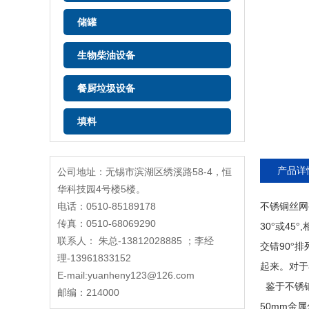
储罐
生物柴油设备
餐厨垃圾设备
填料
产品详
公司地址：无锡市滨湖区绣溪路58-4，恒
华科技园4号楼5楼。
电话：0510-85189178
不锈铜丝网
传真：0510-68069290
30
45
,
°或
°
联系人： 朱总-13812028885 ；李经
90
交错
°排
理-13961833152
起来。对于
E-mail:yuanheny123@126.com
鉴于不锈
邮编：214000
50mm
金属