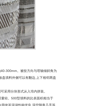
40-300mm
约
。被纹方向与塔轴倾斜角为
,
每盘填料外侧可以有翻边
上下相邻两盘
则可采用分块形式从入培内拼装。
500
重量轻。
型填料的比表面积相当于
,
作用使其湿润性能优良
湿空隙率几手等