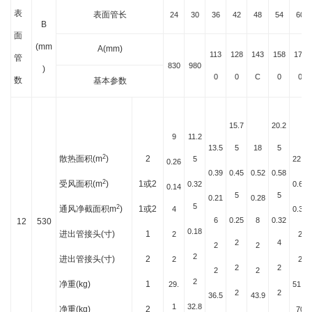
表
表面管长
24
30
36
42
48
54
60
B
面
(mm
A(mm)
113
128
143
158
173
管
830
980
)
0
0
C
0
0
数
基本参数
15.7
20.2
9
11.2
13.5
5
18
5
2
散热面积(m
)
2
5
22.5
0.26
0.39
0.45
0.52
0.58
2
受风面积(m
)
1或2
0.32
0.65
0.14
5
5
0.21
0.28
5
2
通风净截面积m
)
1或2
4
0.36
6
0.25
8
0.32
12
530
0.18
进出管接头(寸)
1
2
2
2
4
2
2
2
进出管接头(寸)
2
2
2
2
2
2
2
2
净重(kg)
1
29.
51.3
2
2
36.5
43.9
1
32.8
净重(kg)
2
70