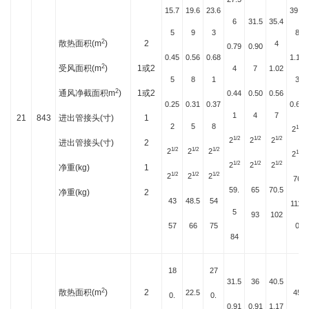
15.7
19.6
23.6
39.3
6
31.5
35.4
5
9
3
8
2
散热面积(m
)
2
4
0.79
0.90
0.45
0.56
0.68
1.13
2
受风面积(m
)
1或2
4
7
1.02
5
8
1
3
2
通风净截面积m
)
1或2
0.44
0.50
0.56
0.25
0.31
0.37
0.63
1
4
7
21
843
进出管接头(寸)
1
2
5
8
1/2
2
1/2
1/2
1/2
2
2
2
进出管接头(寸)
2
1/2
1/2
1/2
2
2
2
1/2
2
1/2
1/2
1/2
2
2
2
净重(kg)
1
1/2
1/2
1/2
2
2
2
76
59.
65
70.5
净重(kg)
2
43
48.5
54
111.
5
93
102
57
66
75
0
84
18
27
31.5
36
40.5
2
散热面积(m
)
2
22.5
45
0.
0.
0.91
0.91
1.17