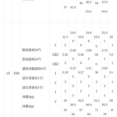
40.2
47.6
48
59
37
42.5
53.5
64.5
14.0
19.6
25.3
11.2
16.8
22.5
28.1
6
8
1
2
5
8
3
0.
2
散热面积(m
)
0.40
3.56
3.73
1或2
0.32
0.48
65
0.81
2
6
9
1
受风面积(m
)
5
8
2
1或2
0.
2
0.22
3.31
3.40
通风净截面积m
)
0.18
0.27
36
0.45
15
636
1
5
5
5
进出管接头(寸)
2
2
2
2
2
2
2
2
进出管接头(寸)
2
2
2
2
1
2
2
2
净重(kg)
34
42.6
51.2
59.8
2
38.3
46.9
55.5
净重(kg)
43
57
71
85
50
64
78