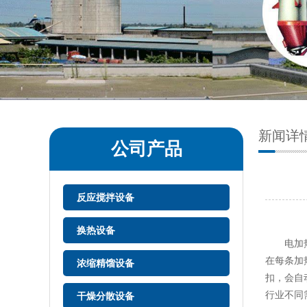
新闻详
公司产品
反应搅拌设备
换热设备
电加
在每条加
浓缩精馏设备
扣，会自
行业不同
干燥分散设备