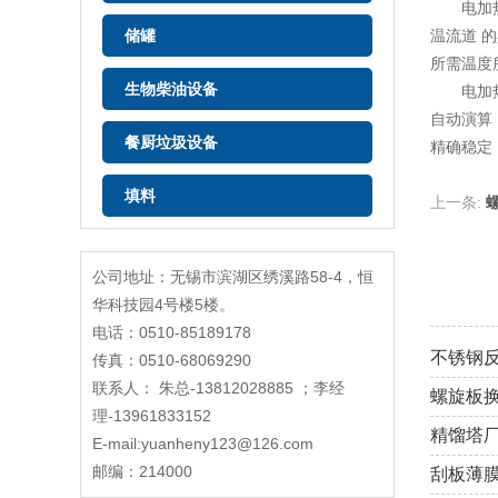
电加热反
储罐
温流道 
所需温度
生物柴油设备
电加热导
自动演算
餐厨垃圾设备
精确稳定
填料
上一条:
公司地址：无锡市滨湖区绣溪路58-4，恒
华科技园4号楼5楼。
电话：0510-85189178
不锈钢
传真：0510-68069290
联系人： 朱总-13812028885 ；李经
螺旋板
理-13961833152
精馏塔
E-mail:yuanheny123@126.com
邮编：214000
刮板薄