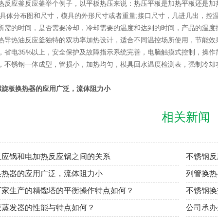
应釜反应釜举个例子，以平板热压来说：热压平板是加热平板还是加热
的具体分布图和尺寸，模具的外形尺寸或者重量;接口尺寸，几进几出，控
所需的时间，是否需要冷却，冷却需要的温度和达到的时间，产品的温度
热油反应釜独特的双功率加热设计，适合不同温控场所使用，节能效果明
，省电35%以上，安全保护及故障指示系统完善，电脑触摸式控制，操
，不锈钢一体成型，管损小，加热均匀，模具回水温度检测表，强制冷却
螺旋板换热器的应用广泛，流体阻力小
相关新闻
反应锅和电加热反应锅之间的关系
不锈钢反
换热器的应用广泛，流体阻力小
列管换热
厂家生产的精馏塔的平衡操作特点如何？
不锈钢换
膜蒸发器的性能与特点如何？
公司承办