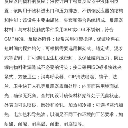
反应器内物料的反应；液位计用于检查反应器中液体的位
置；该阀用于物料进出口和压力排放。不锈钢反应器的结构
和性能：该设备主要由罐体、夹套和混合系统组成。反应器
材料：与材料接触的零件采用
304
或
316L
不锈钢，符合
GMP
标准。反应器附件：经常采用框架搅拌，保证物料在
短时间内搅拌均匀；可根据需要选用框架式、锚定式、泥浆
式等密封，并可选用卫生机械密封，以保证罐内压力，防止
罐内物料泄漏造成不必要的污染；接口采用
ISO
标准快速夹
紧式，方便卫生；消毒呼吸器、
CIP
清洗喷嘴、镜子、法
兰、卫生快开人孔等反应器表面处理：内表面采用镜面抛
光，确保无死角。全封闭设计确保材料始终处于无菌状态。
外表面可以喷砂、磨砂和冷轧。加热和冷却：可选择蒸汽加
热、电加热和导热油，以满足不同工作环境的工艺要求，如
耐酸、耐碱、耐高温、耐磨、耐腐蚀等。