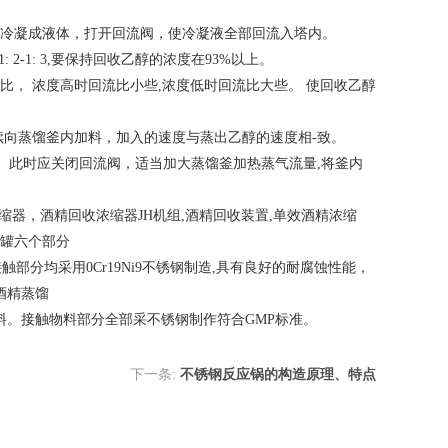
后冷凝成液体，打开回流阀，使冷凝液全部回流入塔内。
2-1: 3,要保持回收乙醇的浓度在93%以上。
比， 浓度高时回流比小些,浓度低时回流比大些。 使回收乙醇
续向蒸馏釜内加料，加入的速度与蒸出乙醇的速度相-致。
上升。此时应关闭回流阀，适当加大蒸馏釜加热蒸气流量,将釜内
浓缩器，酒精回收浓缩器JH机组,酒精回收装置,单效酒精浓缩
贮罐六个部分
触部分均采用0Cr19Ni9不锈钢制造,具有良好的耐腐蚀性能，
稀酒精蒸馏
填料。接触物料部分全部采不锈钢制作符合GMP标准。
下一条:
不锈钢反应锅的构造原理、特点