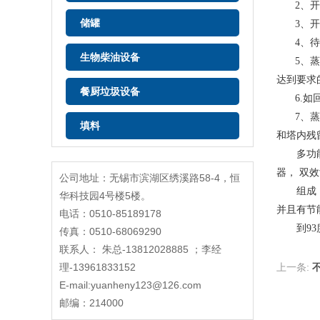
2、开
储罐
3、
4、待
生物柴油设备
5、
达到要求
餐厨垃圾设备
6.
7、
填料
和塔内残
多功能
器， 双
公司地址：无锡市滨湖区绣溪路58-4，恒
组成，
华科技园4号楼5楼。
并且有节
电话：0510-85189178
到
9
传真：0510-68069290
联系人： 朱总-13812028885 ；李经
理-13961833152
上一条:
E-mail:yuanheny123@126.com
邮编：214000