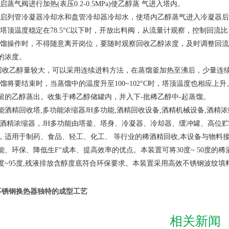
启蒸气阀进行加热(表压0.2-0.5MPa)使乙醇蒸 气进入塔内。
开启列管冷凝器冷却水和盘管冷却器冷却水，使塔内乙醇蒸气进入冷凝器
塔顶温度稳定在78.5°C以下时，开放出料阀，从流量计观察，控制回流比1: 
蒸馏操作时，不得随意离开岗位，要随时观察回收乙醇浓度，及时调整回流
的浓度。
如回收乙醇量较大，可以采用连续进料方法，在蒸馏釜加热至沸后，少量连
蒸馏将要结束时，当蒸馏中的温度升至100~102°C时，塔顶温度也相应
留的乙醇蒸出。收集于稀乙醇储罐内，并入下-批稀乙醇中-起蒸馏。
酒精回收塔
,多功能浓缩器JH多功能,酒精回收设备,酒精机械设备,酒精
效酒精浓缩器，JH多功能由塔釜、塔身、冷凝器、冷却器、缓冲罐、高位
适用于制药、食品、轻工、化工、
等行业的稀酒精回收
,本设备与物料接
能、环保、降低生F
“
成本、提高效率的优点。本装置可将
30度~ 50度的
3度~95度,残液排放含醇度底符合环保要求。本装置采用高效不锈钢波纹
不锈钢换热器独特的成型工艺
相关新闻