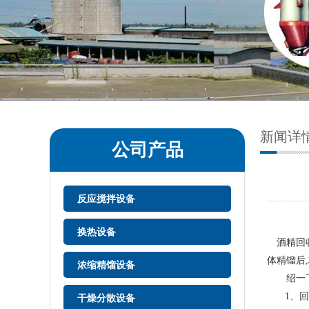
新闻详
公司产品
反应搅拌设备
换热设备
酒精回收
体精镏后
浓缩精馏设备
绍一下
1、
干燥分散设备